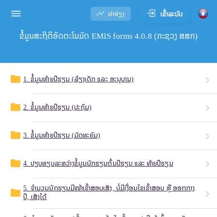
ເຂົ້າລະບົບ
ທ່າອ່ຽງ
ຂໍ້ມູນສະຖິຕິອັດຕະໂນມັດ EMIS forms 4.0.8 (ກະຊວງ ສສກ)
1. ຂໍ້ມູນທ້າຍປີຮຽນ (ລ້ຽງເດັກ ແລະ ອະນຸບານ)
folder
2. ຂໍ້ມູນທ້າຍປີຮຽນ (ປະຖົມ)
folder
3. ຂໍ້ມູນທ້າຍປີຮຽນ (ມັດທະຍົມ)
folder
4. ປຽບທຽບລະຫວ່າງຂໍ້ມູນນັກຮຽນຕົ້ນປີຮຽນ ແລະ ທ້າຍປີຮຽນ
folder
5. ຈຳນວນນັກຮຽນມີໜ້າເຂົ້າສອບເສັງ, ບໍ່ມີເງື່ອນໄຂເຂົ້າສອບ ຫຼື ອອກກາງ
folder
ປີ, ເສັງໄດ້