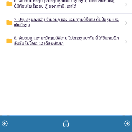
6. ຈຳນວນນັກຮຽນ (ຂັ້ນຮຽນສູດທ້າຍໃນຊັ້ນຮຽນ) ມີໜ້າເຂົ້າສອບເສັງ,
folder
ບໍ່ມີເງື່ອນໄຂເຂົ້າສອບ ຫຼື ອອກກາງປີ, ເສັງໄດ້
7. ປຽບທຽບລະຫວ່າງ ຈຳນວນຄູ ແລະ ພະນັກງານບໍລິຫານ ຕົ້ນປີຮຽນ ແລະ
folder
ທ້າຍປີຮຽນ
8. ຈຳນວນຄູ ແລະ ພະນັກງານບໍລິຫານ ໃນໂຮງຮຽນປະຖົມ ທີ່ໄດ້ຮັບການຝຶກ
folder
ອົບຮົມ ໃນໄລຍະ 12 ເດືອນຜ່ານມາ