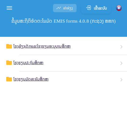
ເຂົ້າລະບົບ
ທ່າອ່ຽງ
ຂໍ້ມູນສະຖິຕິອັດຕະໂນມັດ EMIS forms 4.0.8 (ກະຊວງ ສສກ)
ໂຮງລ້ຽງເດັກແລະໂຮງຮຽນອະນຸບານສຶກສາ
folder
ໂຮງຮຽນປະຖົມສຶກສາ
folder
ໂຮງຮຽນມັດທະຍົມສຶກສາ
folder