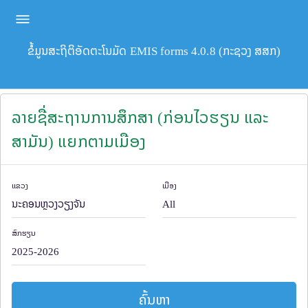
ຂໍ້ມູນສະຖິຕິອັດຕະໂນມັດ EMIS forms 4.0.8 (ກະຊວງ ສສກ)
ລາຍຊື່ສະຖານການສຶກສາ (ກ່ອນໄວຮຽນ ແລະ
ສາມັນ) ແຍກຕາມເມືອງ
ແຂວງ
ເມືອງ
ສົກຮຽນ
ຄົ້ນຫາ