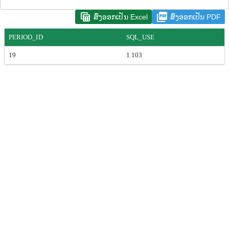
table_view
picture_as_pdf
ສົ່ງອອກເປັນ Excel
ສົ່ງອອກເປັນ PDF
PERIOD_ID
SQL_USE
19
1.103