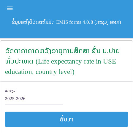
ຂໍ້ມູນສະຖິຕິອັດຕະໂນມັດ EMIS forms 4.0.8 (ກະຊວງ ສສກ)
ອັດຕາຄ່າຄາດຫວັງອາຍຸການສຶກສາ ຊັ້ນ ມ.ປາຍ
ທົ່ວປະເທດ (Life expectancy rate in USE
education, country level)
ສົກຮຽນ
ຄົ້ນຫາ