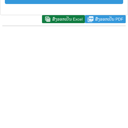
table_view
picture_as_pdf
ສົ່ງອອກເປັນ Excel
ສົ່ງອອກເປັນ PDF