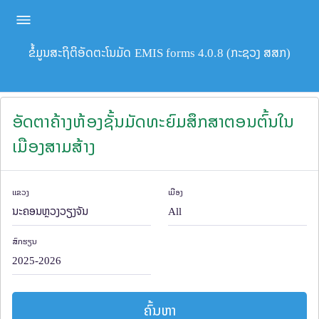
ຂໍ້ມູນສະຖິຕິອັດຕະໂນມັດ EMIS forms 4.0.8 (ກະຊວງ ສສກ)
ອັດຕາຄ້າງຫ້ອງຊັ້ນມັດທະຍົມສຶກສາຕອນຕົ້ນໃນ
ເມືອງສາມສ້າງ
ແຂວງ
ເມືອງ
ສົກຮຽນ
ຄົ້ນຫາ