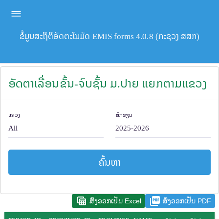
ຂໍ້ມູນສະຖິຕິອັດຕະໂນມັດ EMIS forms 4.0.8 (ກະຊວງ ສສກ)
ອັດຕາເລື່ອນຂັ້ນ-ຈົບຊັ້ນ ມ.ປາຍ ແຍກຕາມແຂວງ
ແຂວງ
ສົກຮຽນ
ຄົ້ນຫາ
table_view
picture_as_pdf
ສົ່ງອອກເປັນ Excel
ສົ່ງອອກເປັນ PDF