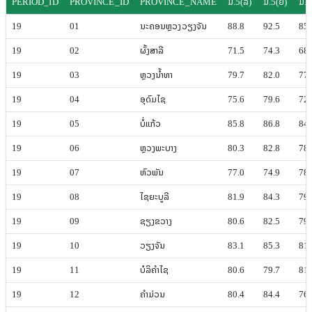
PERIOD_ID
PROVINCE_ID
PROVINCE_NAME
ມ.5(ລ)
ມ.5(ຍ)
ມ.5
19
01
ນະຄອນຫຼວງ​ວຽງ​ຈັນ
88.8
92.5
85.
19
02
ຜົ້ງ​ສາລີ
71.5
74.3
68.
19
03
ຫຼວງ​ນ້ຳ​ທາ
79.7
82.0
77.
19
04
ອຸດົມ​ໄຊ
75.6
79.6
72.
19
05
ບໍ່​ແກ້ວ
85.8
86.8
84.
19
06
ຫຼວງ​ພະ​ບາງ
80.3
82.8
78.
19
07
ຫົວພັນ
77.0
74.9
78.
19
08
ໄຊ​ຍະ​ບູ​ລີ
81.9
84.3
79.
19
09
ຊຽງ​ຂວາງ
80.6
82.5
79.
19
10
ວຽງ​ຈັນ
83.1
85.3
81.
19
11
ບໍ​ລິ​ຄຳ​ໄຊ
80.6
79.7
81.
19
12
ຄຳ​ມ່ວນ
80.4
84.4
76.