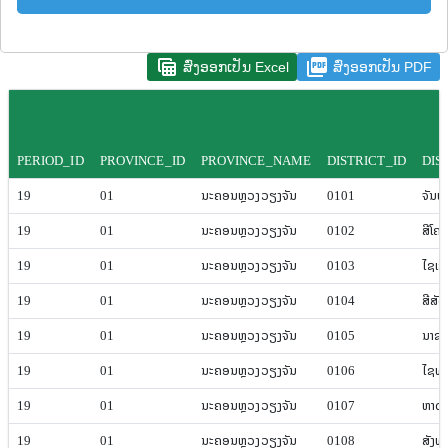
table_view
picture_as_pdf
ສົ່ງອອກເປັນ Excel
ສົ່ງອອກເປັນ PDF
PERIOD_ID
PROVINCE_ID
PROVINCE_NAME
DISTRICT_ID
DIS
19
01
ນະຄອນຫຼວງ​ວຽງ​ຈັນ
0101
ຈັນທະ​
19
01
ນະຄອນຫຼວງ​ວຽງ​ຈັນ
0102
ສີ​ໂຄ
19
01
ນະຄອນຫຼວງ​ວຽງ​ຈັນ
0103
ໄຊ​ເສ
19
01
ນະຄອນຫຼວງ​ວຽງ​ຈັນ
0104
ສີ​ສັ
19
01
ນະຄອນຫຼວງ​ວຽງ​ຈັນ
0105
ນາ​ຊ
19
01
ນະຄອນຫຼວງ​ວຽງ​ຈັນ
0106
ໄຊ​ທາ
19
01
ນະຄອນຫຼວງ​ວຽງ​ຈັນ
0107
ຫາດ​
19
01
ນະຄອນຫຼວງ​ວຽງ​ຈັນ
0108
ສັງ​ທ