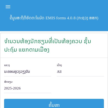
ຂໍ້ມູນສະຖິຕິອັດຕະໂນມັດ EMIS forms 4.0.8 (ກະຊວງ ສສກ)
ຈຳນວນຫ້ອງນັກຮຽນທີ່ເປັນຫ້ອງຄວບ ຊັ້ນ
ປະຖົມ ແຍກຕາມເມືອງ
ແຂວງ
ເມືອງ
ສົກຮຽນ
ຄົ້ນຫາ