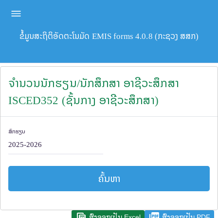
ຂໍ້ມູນສະຖິຕິອັດຕະໂນມັດ EMIS forms 4.0.8 (ກະຊວງ ສສກ)
ຈຳນວນນັກຮຽນ/ນັກສຶກສາ ອາຊີວະສຶກສາ
ISCED352 (ຊັ້ນກາງ ອາຊີວະສຶກສາ)
ສົກຮຽນ
ຄົ້ນຫາ
table_view
picture_as_pdf
ສົ່ງອອກເປັນ Excel
ສົ່ງອອກເປັນ PDF