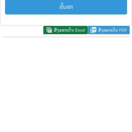
ຄົ້ນຫາ
table_view
picture_as_pdf
ສົ່ງອອກເປັນ Excel
ສົ່ງອອກເປັນ PDF