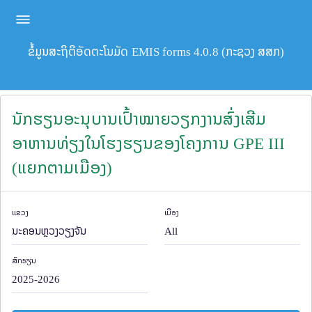
ຂໍ້ມູນສະຖິຕິອັດຕະໂນມັດ EMIS forms 4.0.8 (ກະຊວງ ສສກ)
ນັກຮຽນອະນຸບານເປົ້າໝາຍວຽກງານສົ່ງເສີມ
ອາຫານທ່ຽງໃນໂຮງຮຽນຂອງໂຄງການ GPE III
(ແຍກຕາມເມືອງ)
ແຂວງ
ເມືອງ
ສົກຮຽນ