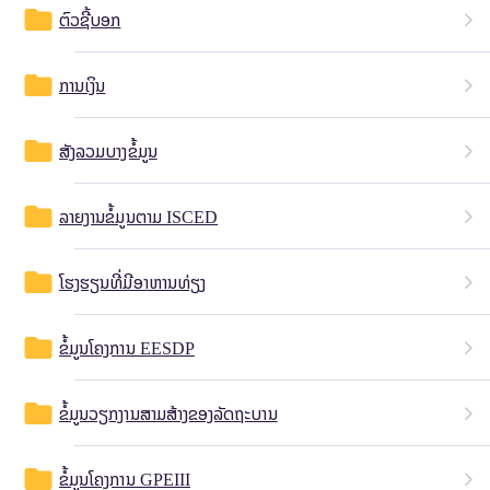
folder
ຕົວຊີ້ບອກ
folder
ການເງິນ
folder
ສັງລວມບາງຂໍ້ມູນ
folder
ລາຍງານຂໍ້ມູນຕາມ ISCED
folder
ໂຮງຮຽນທີ່ມີອາຫານທ່ຽງ
folder
ຂໍ້ມູນໂຄງການ EESDP
folder
ຂໍ້ມູນວຽກງານສາມສ້າງຂອງລັດຖະບານ
folder
ຂໍ້ມູນໂຄງການ GPEIII