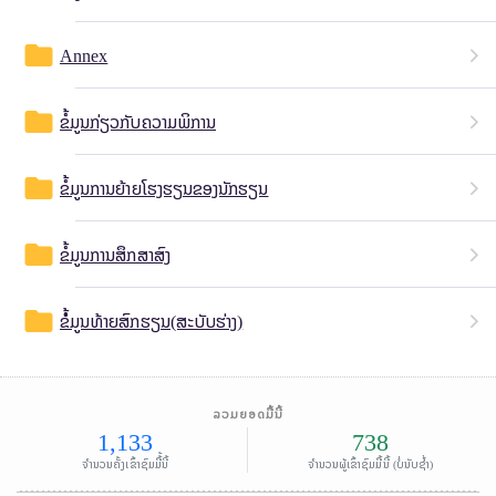
folder
Annex
folder
ຂໍ້ມູນກ່ຽວກັບຄວາມພິການ
folder
ຂໍ້ມູນການຍ້າຍໂຮງຮຽນຂອງນັກຮຽນ
folder
ຂໍ້ມູນການສຶກສາສົງ
folder
ຂໍໍ້ມູນທ້າຍສົກຮຽນ(ສະບັບຮ່າງ)
ລວມຍອດມື້ນີ້
1,133
738
ຈຳນວນຄັ້ງເຂົ້າຊົມມື້້ນີ້
ຈຳນວນຜູ້ເຂົ້າຊົມມື້ນີ້ (ບໍ່ນັບຊໍ້າ)