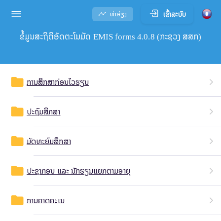
ເຂົ້າລະບົບ
ທ່າອ່ຽງ
ຂໍ້ມູນສະຖິຕິອັດຕະໂນມັດ EMIS forms 4.0.8 (ກະຊວງ ສສກ)
folder
ການສຶກສາກ່ອນໄວຮຽນ
folder
ປະຖົມສຶກສາ
folder
ມັດທະຍົມສຶກສາ
folder
ປະຊາກອນ ແລະ ນັກຮຽນແຍກຕາມອາຍຸ
folder
ການຄາດຄະເນ